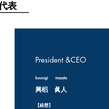
​代表
President &CEO
kourogi masato
興梠 眞人
【経歴】