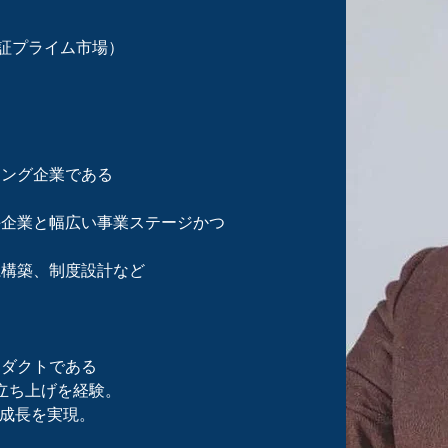
.入社（東証プライム市場）
ィング企業である
手企業と幅広い事業ステージかつ
系構築、制度設計など
ロダクトである
の立ち上げを経験。
の成長を実現。