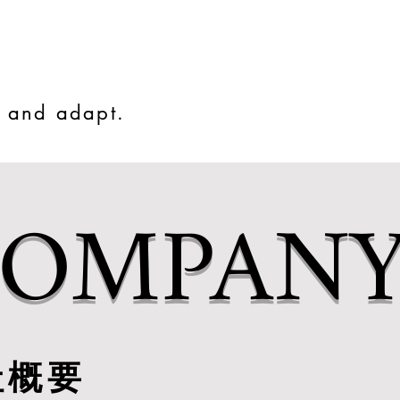
and adapt.
OMPAN
社概要